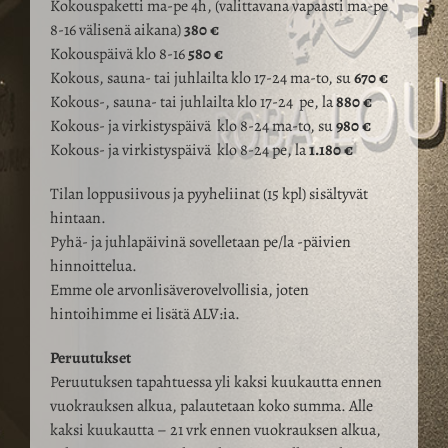
Kokouspaketti ma-pe 4h, (valittavana vapaasti ma-pe
8-16 välisenä aikana)
380 €
Kokouspäivä klo 8-16
580 €
Kokous, sauna- tai juhlailta klo 17-24 ma-to, su
670 €
Kokous-, sauna- tai juhlailta klo 17-24 pe, la
880 €
Kokous- ja virkistyspäivä klo 8-24 ma-to, su
980 €
Kokous- ja virkistyspäivä klo 8-24 pe, la
1.180 €
Tilan loppusiivous ja pyyheliinat (15 kpl) sisältyvät
hintaan.
Pyhä- ja juhlapäivinä sovelletaan pe/la -päivien
hinnoittelua.
Emme ole arvonlisäverovelvollisia, joten
hintoihimme ei lisätä ALV:ia.
Peruutukset
Peruutuksen tapahtuessa yli kaksi kuukautta ennen
vuokrauksen alkua, palautetaan koko summa. Alle
kaksi kuukautta – 21 vrk ennen vuokrauksen alkua,