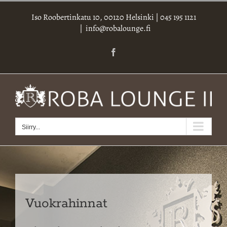
Skip
Iso Roobertinkatu 10, 00120 Helsinki
|
045 195 1121
to
|
info@robalounge.fi
content
Facebook
Siirry...
Vuokrahinnat